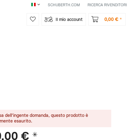
SCHUBERTH.COM
RICERCA RIVENDITORI
IT
0,00 € *
Il mio account
sa dell‘ingente domanda, questo prodotto è
lmente esaurito.
9,00 € *