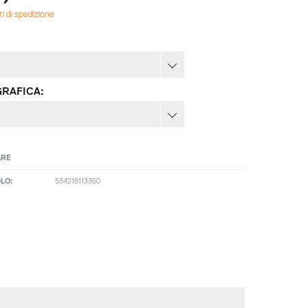
ti di spedizione
GRAFICA:
ARE
LO:
534218113360