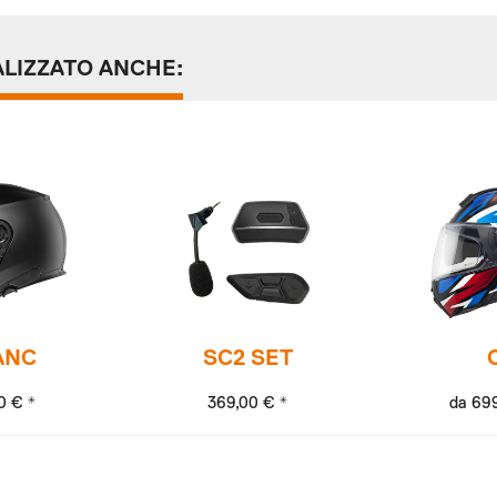
ALIZZATO ANCHE:
ANC
SC2 SET
0 € *
369,00 € *
da 699