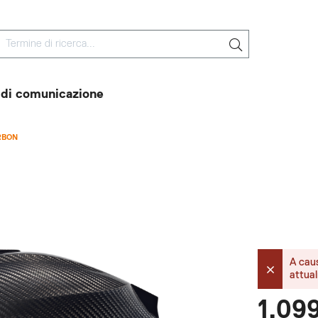
 di comunicazione
RBON
A cau
attua
1.09