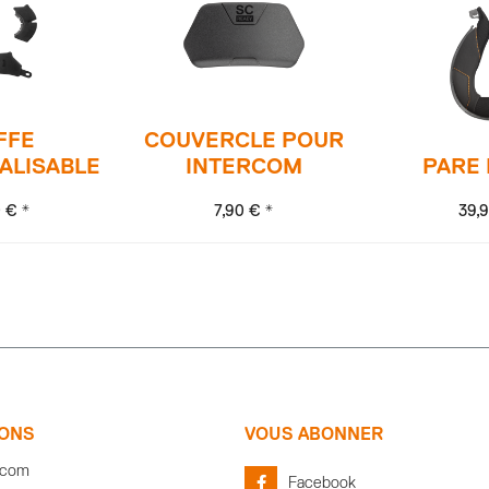
FFE
COUVERCLE POUR
ALISABLE
INTERCOM
PARE
 € *
7,90 € *
39,
IONS
VOUS ABONNER
com
Facebook