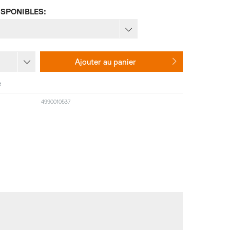
ISPONIBLES:
Ajouter au
panier
R
4990010537