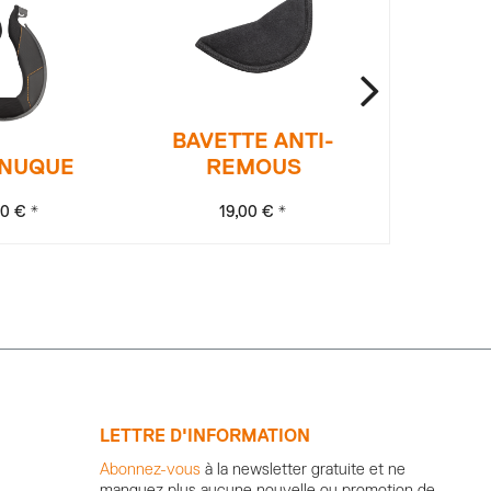
BAVETTE ANTI-
 NUQUE
REMOUS
INT
90 € *
19,00 € *
139
LETTRE D'INFORMATION
Abonnez-vous
à la newsletter gratuite et ne
manquez plus aucune nouvelle ou promotion de