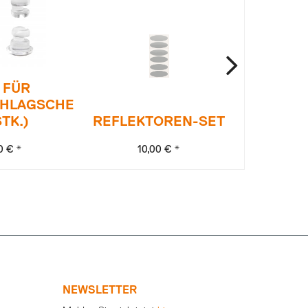
 FÜR
CHLAGSCHEIBE
STK.)
REFLEKTOREN-SET
ANTIF
0 € *
10,00 € *
20
NEWSLETTER