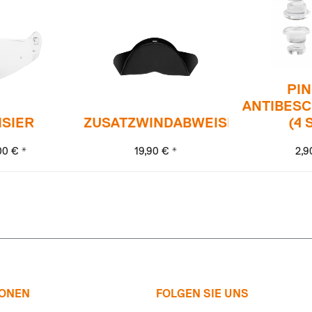
PIN
ANTIBES
ISIER
ZUSATZWINDABWEISER
(4 
00 € *
19,90 € *
2,9
IONEN
FOLGEN SIE UNS