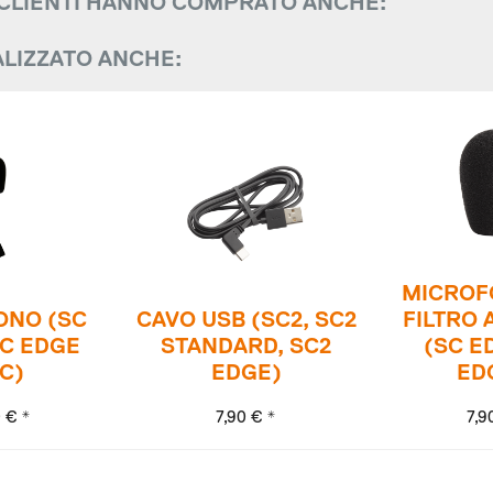
 CLIENTI HANNO COMPRATO ANCHE:
ALIZZATO ANCHE:
MICROF
ONO (SC
CAVO USB (SC2, SC2
FILTRO 
SC EDGE
STANDARD, SC2
(SC E
C)
EDGE)
EDG
 € *
7,90 € *
7,9