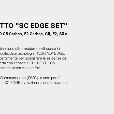
TTO "SC EDGE SET"
C5 Carbon, E2 Carbon, C5, E2, S3 e
azione ultra-moderno sviluppato in
a collaudata tecnologia PACKTALK EDGE,
positamente per soddisfare le esigenze dei
erfetta con i caschi SCHUBERTH C5
aerodinamica e il comfort.
h Communication (DMC), a una qualità
o, lo SC EDGE rivoluziona la comunicazione