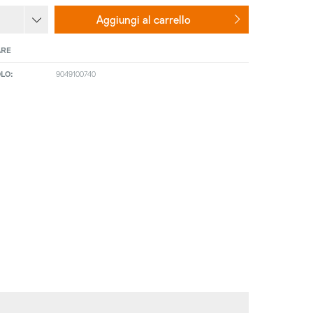
Aggiungi al
carrello
ARE
LO:
9049100740