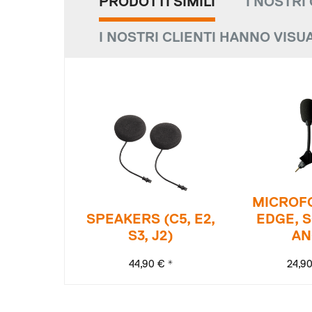
PRODOTTI SIMILI
I NOSTRI
I NOSTRI CLIENTI HANNO VISU
MICROF
SPEAKERS (C5, E2,
EDGE, 
S3, J2)
AN
44,90 € *
24,90