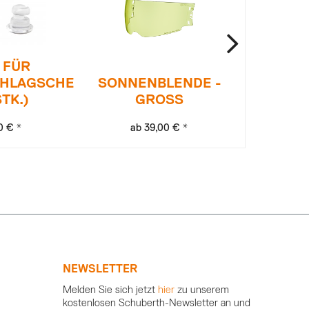
 FÜR
CHLAGSCHEIBE
SONNENBLENDE -
STK.)
GROSS
NACKE
0 € *
ab 39,00 € *
29
NEWSLETTER
Melden Sie sich jetzt
hier
zu unserem
kostenlosen Schuberth-Newsletter an und